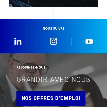
NOUS SUIVRE
0_Linkedin
2_Instagram
5_Yo
REJOIGNEZ-NOUS
GRANDIR AVEC NOUS
NOS OFFRES D'EMPLOI