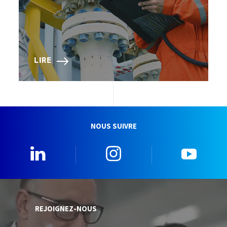
LIRE
NOUS SUIVRE
0_Linkedin
2_Instagram
5_Yo
REJOIGNEZ-NOUS