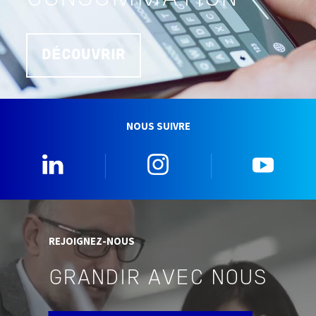
DÉCOUVRIR
NOUS SUIVRE
0_Linkedin
2_Instagram
5_Yo
REJOIGNEZ-NOUS
GRANDIR AVEC NOUS